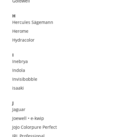
Goldwell
H
Hercules Sägemann
Herome
Hydracolor
I
Inebrya
Indola
Invisibobble
isaaki
J
Jaguar
Joewell • e-kwip
JoJo Colorpure Perfect
JRL Professional