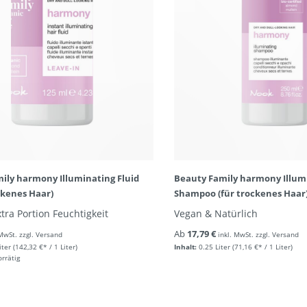
ily harmony Illuminating Fluid
Beauty Family harmony Illum
ckenes Haar)
Shampoo (für trockenes Haar
xtra Portion Feuchtigkeit
Vegan & Natürlich
Ab
17,79 €
 MwSt. zzgl. Versand
inkl. MwSt. zzgl. Versand
iter
(142,32 €* / 1 Liter)
Inhalt:
0.25 Liter
(71,16 €* / 1 Liter)
orrätig