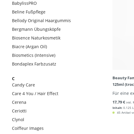
BabylissPRO
Beline Fußpflege
Bellody Original Haargummis
Bergmann Übungsköpfe
Biosence Naturkosmetik
Biacre (Argan Oil)
Biosmetics (Intensive)
Bondaplex Farbzusatz
Beauty Fam
C
125ml (tro
Candy Care
Für eine e
Care 4 You / Hair Effect
Cerena
17,79 €
inkl.
Inhalt:
0.125 L
Ceriotti
45 Artikel v
Clynol
Coiffeur Images