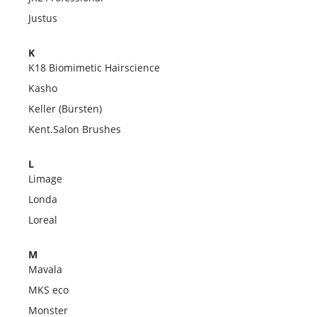
Justus
K
K18 Biomimetic Hairscience
Kasho
Keller (Bürsten)
Kent.Salon Brushes
L
Limage
Londa
Loreal
M
Mavala
MKS eco
Monster