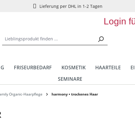
Lieferung per DHL in 1-2 Tagen
Login f
NG
FRISEURBEDARF
KOSMETIK
HAARTEILE
E
SEMINARE
amily Organic-Haarpflege
harmony • trockenes Haar
R