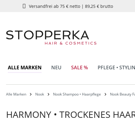
Versandfrei ab 75 € netto | 89,25 € brutto
springen
Zur Hauptnavigation springen
ALLE MARKEN
NEU
SALE %
PFLEGE • STYLI
Alle Marken
Nook
Nook Shampoo • Haarpflege
Nook Beauty F
HARMONY • TROCKENES HAA