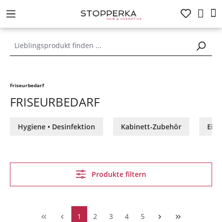
alt springen
Friseurbedarf
FRISEURBEDARF
Hygiene • Desinfektion
Kabinett-Zubehör
Einw
Produkte filtern
1
2
3
4
5