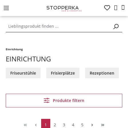
alt springen
Einrichtung
EINRICHTUNG
Friseurstühle
Frisierplätze
Rezeptionen
Produkte filtern
1
2
3
4
5