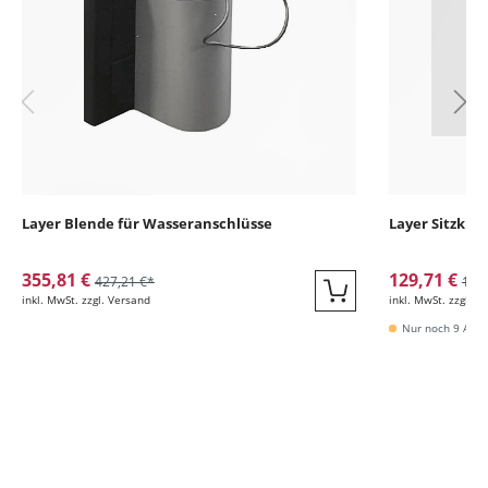
Layer Blende für Wasseranschlüsse
Layer Sitzkis
355,81 €
129,71 €
427,21 €*
153
inkl. MwSt. zzgl. Versand
inkl. MwSt. zzgl. V
Quickbuy
Nur noch 9 Artik