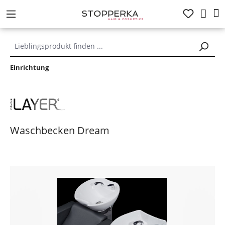
alt springen
Einrichtung
Waschbecken Dream
Bildergalerie überspringen