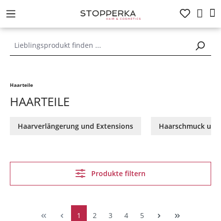
alt springen
Haarteile
HAARTEILE
Haarverlängerung und Extensions
Haarschmuck und
Produkte filtern
1
2
3
4
5