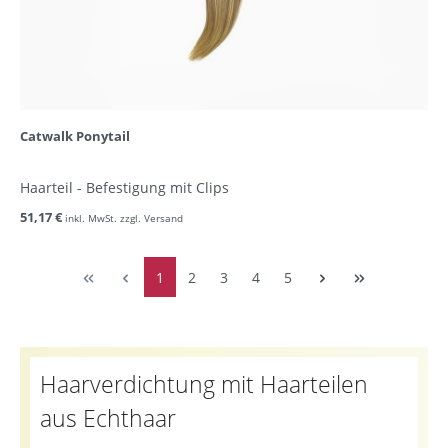
Catwalk Ponytail
Haarteil - Befestigung mit Clips
51,17 €
inkl. MwSt. zzgl. Versand
1
2
3
4
5
Haarverdichtung mit Haarteilen
aus Echthaar