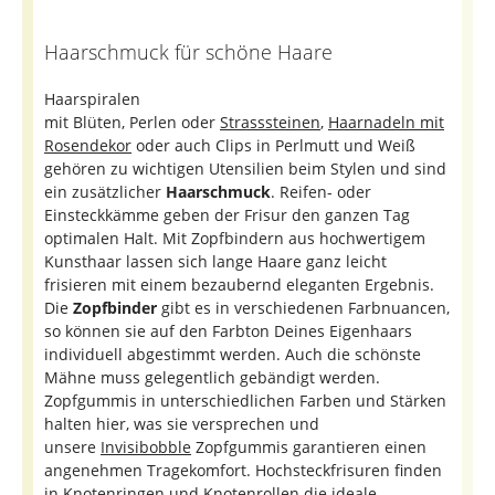
Haarschmuck für schöne Haare
Haarspiralen
mit Blüten, Perlen oder
Strasssteinen
,
Haarnadeln mit
Rosendekor
oder auch Clips in Perlmutt und Weiß
gehören zu wichtigen Utensilien beim Stylen und sind
ein zusätzlicher
Haarschmuck
. Reifen- oder
Einsteckkämme geben der Frisur den ganzen Tag
optimalen Halt. Mit Zopfbindern aus hochwertigem
Kunsthaar lassen sich lange Haare ganz leicht
frisieren mit einem bezaubernd eleganten Ergebnis.
Die
Zopfbinder
gibt es in verschiedenen Farbnuancen,
so können sie auf den Farbton Deines Eigenhaars
individuell abgestimmt werden. Auch die schönste
Mähne muss gelegentlich gebändigt werden.
Zopfgummis in unterschiedlichen Farben und Stärken
halten hier, was sie versprechen und
unsere
Invisibobble
Zopfgummis garantieren einen
angenehmen Tragekomfort. Hochsteckfrisuren finden
in Knotenringen und Knotenrollen die ideale