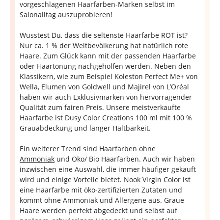
vorgeschlagenen Haarfarben-Marken selbst im
Salonalltag auszuprobieren!
Wusstest Du, dass die seltenste Haarfarbe ROT ist?
Nur ca. 1 % der Weltbevölkerung hat natürlich rote
Haare. Zum Glück kann mit der passenden Haarfarbe
oder Haartönung nachgeholfen werden. Neben den
Klassikern, wie zum Beispiel Koleston Perfect Me+ von
Wella, Elumen von Goldwell und Majirel von L’Oréal
haben wir auch Exklusivmarken von hervorragender
Qualität zum fairen Preis. Unsere meistverkaufte
Haarfarbe ist Dusy Color Creations 100 ml mit 100 %
Grauabdeckung und langer Haltbarkeit.
Ein weiterer Trend sind
Haarfarben ohne
Ammoniak
und Öko/ Bio Haarfarben. Auch wir haben
inzwischen eine Auswahl, die immer häufiger gekauft
wird und einige Vorteile bietet. Nook Virgin Color ist
eine Haarfarbe mit öko-zertifizierten Zutaten und
kommt ohne Ammoniak und Allergene aus. Graue
Haare werden perfekt abgedeckt und selbst auf