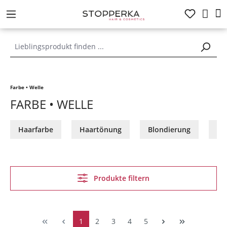
alt springen
Farbe • Welle
FARBE • WELLE
Haarfarbe
Haartönung
Blondierung
Ve
Produkte filtern
1
2
3
4
5