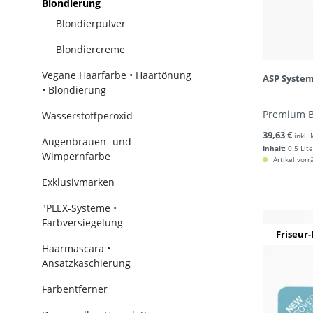
Blondierung
Blondierpulver
Blondiercreme
Vegane Haarfarbe • Haartönung
ASP System
• Blondierung
Premium B
Wasserstoffperoxid
39,63 €
inkl.
Augenbrauen- und
Inhalt:
0.5 Lite
Wimpernfarbe
Artikel vorr
Exklusivmarken
"PLEX-Systeme •
Farbversiegelung
Friseur-
Haarmascara •
Ansatzkaschierung
Farbentferner