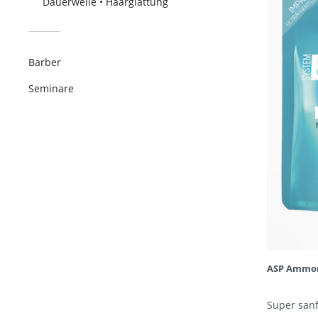
Dauerwelle • Haarglättung
Barber
Seminare
ASP Ammon
Super san