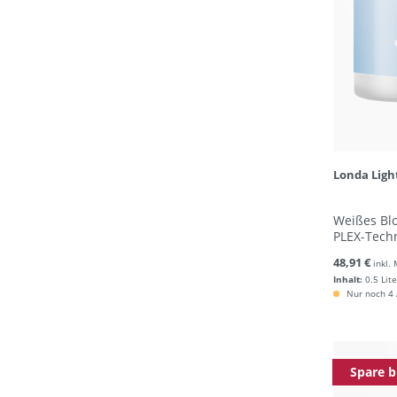
Londa Ligh
Weißes Blo
PLEX-Tech
48,91 €
inkl.
Inhalt:
0.5 Lite
Nur noch 4 A
Spare b