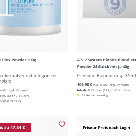
t Plex Powder 500g
A.S.P System Blonde Blondier
Powder 24 Stück mit je 40g
ndierpulver mit integrierter
Premium Blondierung: 9 Stu
nolgie
106,98 €
inkl. MwSt. zzgl. Versand
 MwSt. zzgl. Versand
Inhalt:
0.96 Liter
(111,44 €* / 1 Liter)
17 Artikel vorrätig
r
(97,82 €* / 1 Liter)
rtikel vorrätig
is zu 47,84 €
Friseur-Preis nach Login