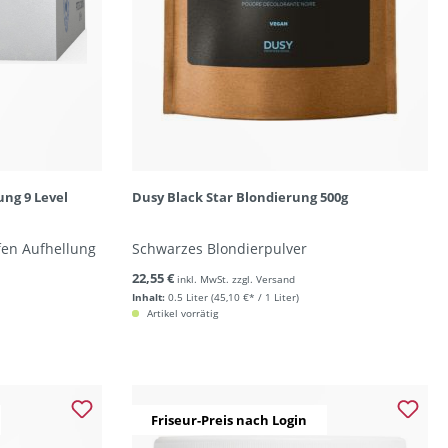
ung 9 Level
Dusy Black Star Blondierung 500g
fen Aufhellung
Schwarzes Blondierpulver
22,55 €
inkl. MwSt. zzgl. Versand
Inhalt:
0.5 Liter
(45,10 €* / 1 Liter)
Artikel vorrätig
Friseur-Preis nach Login