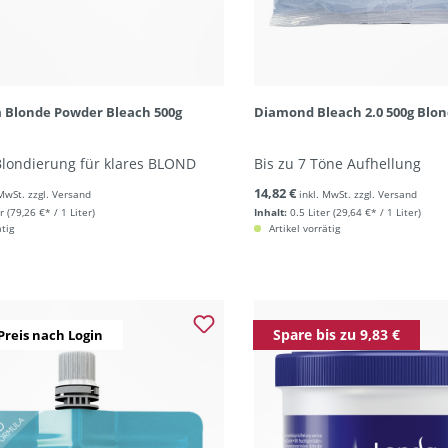
 Blonde Powder Bleach 500g
Diamond Bleach 2.0 500g Blo
londierung für klares BLOND
Bis zu 7 Töne Aufhellung
14,82 €
 MwSt. zzgl. Versand
inkl. MwSt. zzgl. Versand
r
(79,26 €* / 1 Liter)
Inhalt:
0.5 Liter
(29,64 €* / 1 Liter)
ätig
Artikel vorrätig
Spare bis zu 9,83 €
Preis nach Login