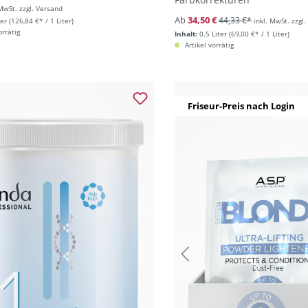
 MwSt. zzgl. Versand
Ab
34,50 €
44,33 €*
ter
(126,84 €* / 1 Liter)
inkl. MwSt. zzgl
orrätig
Inhalt:
0.5 Liter
(69,00 €* / 1 Liter)
Artikel vorrätig
Friseur-Preis nach Login