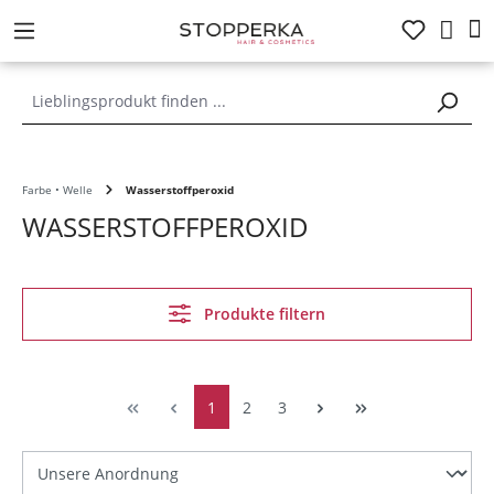
alt springen
Farbe • Welle
Wasserstoffperoxid
WASSERSTOFFPEROXID
Produkte filtern
1
2
3