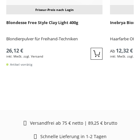
Friseur-Preis nach Login
Blondesse Free Style Clay Light 400g
Inebrya Bionic
Blondierpulver für Freihand-Techniken
Haarfarbe OHN
26,12 €
12,32 €
Ab
inkl. MwSt. zzgl. Versand
inkl. MwSt. zzgl. Ve
Quickbuy
Artikel vorrätig
Versandfrei ab 75 € netto | 89,25 € brutto
Schnelle Lieferung in 1-2 Tagen