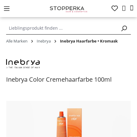
alt springen
Alle Marken
Inebrya
Inebrya Haarfarbe • Kromask
Inebrya Color Cremehaarfarbe 100ml
Bildergalerie überspringen