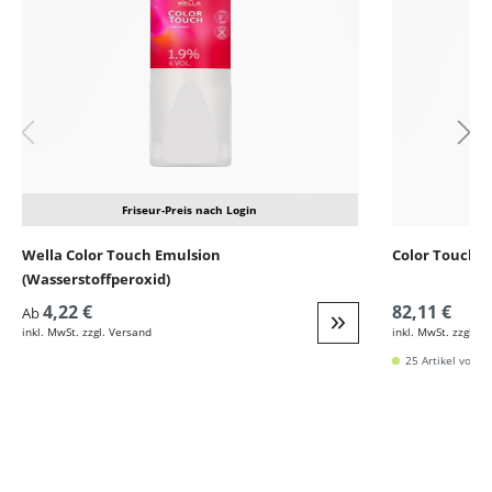
Friseur-Preis nach Login
Wella Color Touch Emulsion
Color Touch F
(Wasserstoffperoxid)
4,22 €
82,11 €
Ab
inkl. MwSt. zzgl. Versand
inkl. MwSt. zzgl. V
Weiter zur Detail
25 Artikel vorrät