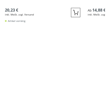
20,23 €
14,88 €
Ab
inkl. MwSt. zzgl. Versand
inkl. MwSt. zzgl. V
Quickbuy
Artikel vorrätig