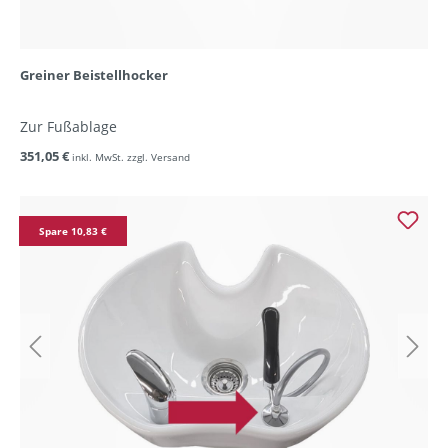
Greiner Beistellhocker
Zur Fußablage
351,05 €
inkl. MwSt. zzgl. Versand
Spare 10,83 €