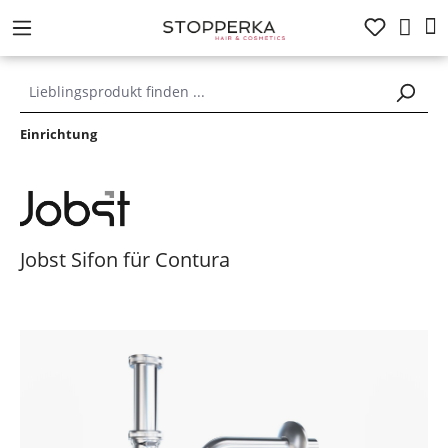
alt springen
Einrichtung
Jobst Sifon für Contura
Bildergalerie überspringen