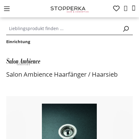
alt springen
Einrichtung
Salon Ambience Haarfänger / Haarsieb
Bildergalerie überspringen