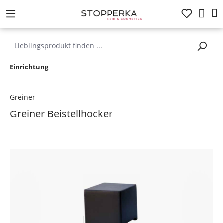
alt springen
Einrichtung
Greiner
Greiner Beistellhocker
Bildergalerie überspringen