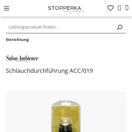
alt springen
Einrichtung
Schlauchdurchführung ACC/019
Bildergalerie überspringen