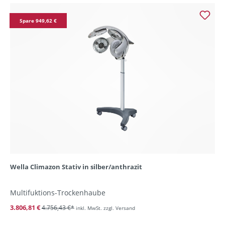
Spare 949,62 €
Wella Climazon Stativ in silber/anthrazit
Multifuktions-Trockenhaube
3.806,81 €
4.756,43 €*
inkl. MwSt. zzgl. Versand