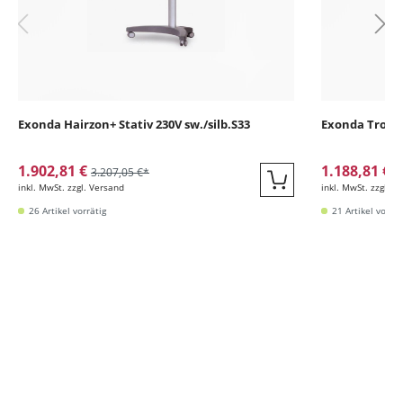
Exonda Hairzon+ Stativ 230V sw./silb.S33
Exonda Trock
1.902,81 €
1.188,81 €
3.207,05 €*
1
inkl. MwSt. zzgl. Versand
inkl. MwSt. zzgl. V
Quickbuy
26 Artikel vorrätig
21 Artikel vorrät