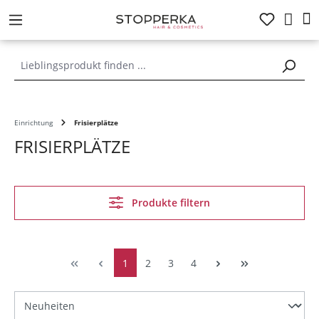
alt springen
Einrichtung
Frisierplätze
FRISIERPLÄTZE
Produkte filtern
1
2
3
4