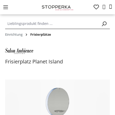
alt springen
Einrichtung
Frisierplätze
Frisierplatz Planet Island
Bildergalerie überspringen