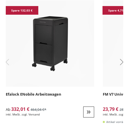
Produktgalerie überspringen
Spare 132,03 €
Spare 4,71 €
Efalock ENobile Arbeitswagen
FM V7 Univers
332,01 €
23,79 €
Ab
464,04 €*
28,50
inkl. MwSt. zzgl. Versand
inkl. MwSt. zzgl. V
Weiter zur Detail
Artikel vorrätig