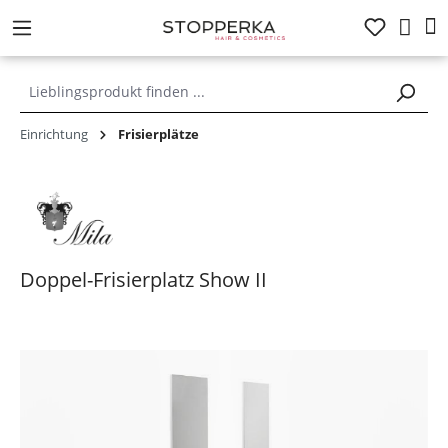
alt springen
Einrichtung
Frisierplätze
Doppel-Frisierplatz Show II
Bildergalerie überspringen