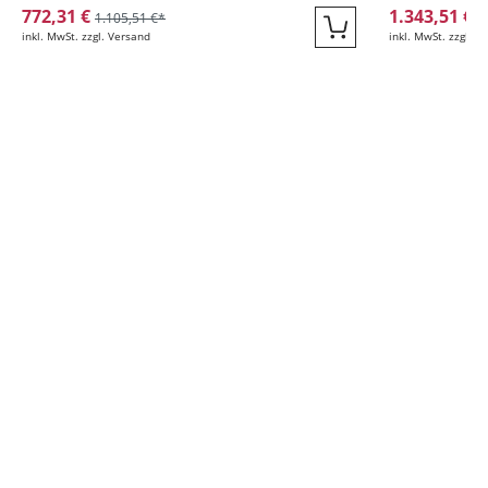
772,31 €
1.343,51 €
1.105,51 €*
1
inkl. MwSt. zzgl. Versand
inkl. MwSt. zzgl. V
Quickbuy