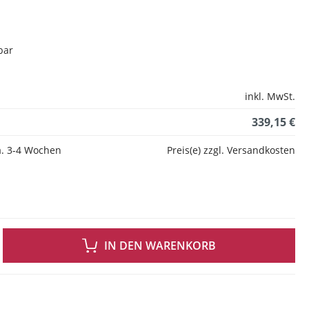
bar
inkl. MwSt.
339,15 €
ca. 3-4 Wochen
Preis(e) zzgl. Versandkosten
 GEWÜNSCHTEN WERT EIN ODER BENUTZE DIE SCHALTFLÄCHEN UM DIE ANZAH
IN DEN WARENKORB