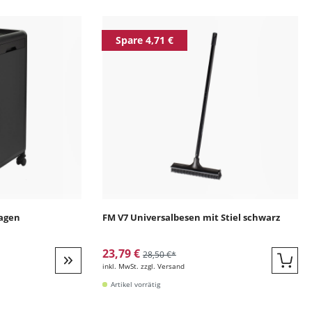
ingen
Spare 4,71 €
wagen
FM V7 Universalbesen mit Stiel schwarz
23,79 €
28,50 €*
inkl. MwSt. zzgl. Versand
Quic
Weiter zur Detail
Artikel vorrätig