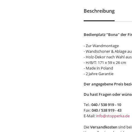
Beschreibung
Bedienplatz "Bona" der Fi
- Zur Wandmontage
- Wandschoner & Ablage au
- Holz-Dekor nach Wahl aus 
- H/B/T: 171 x 59 x 26 cm
- Made in Poland
- 2 Jahre Garantie
Der angegebene Preis bezie
Du hast Fragen oder wünsc
Tel.:
040 / 538 919 - 10
Fax:
040 / 538 919 - 43
E-Mail:
info@stopperka.de
Die
Versandkosten
sind bei