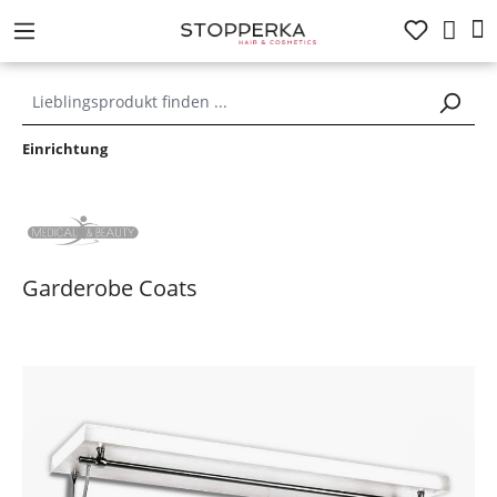
alt springen
Einrichtung
Garderobe Coats
Bildergalerie überspringen