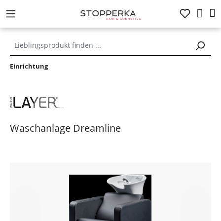
alt springen
Einrichtung
Waschanlage Dreamline
Bildergalerie überspringen