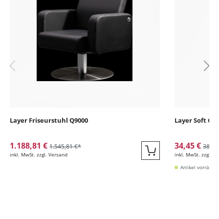
Layer Friseurstuhl Q9000
Layer Soft Cl
1.188,81 €
34,45 €
1.545,81 €*
38,08
inkl. MwSt. zzgl. Versand
inkl. MwSt. zzgl. V
Quickbuy
Artikel vorrätig