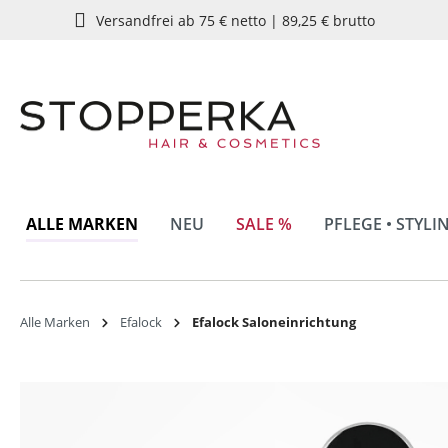
Versandfrei ab 75 € netto | 89,25 € brutto
springen
Zur Hauptnavigation springen
ALLE MARKEN
NEU
SALE %
PFLEGE • STYLI
Alle Marken
Efalock
Efalock Saloneinrichtung
Bildergalerie überspringen