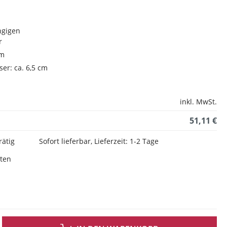
ngigen
r
om
er: ca. 6,5 cm
inkl. MwSt.
51,11 €
rätig
Sofort lieferbar, Lieferzeit: 1-2 Tage
sten
 GEWÜNSCHTEN WERT EIN ODER BENUTZE DIE SCHALTFLÄCHEN UM DIE ANZAH