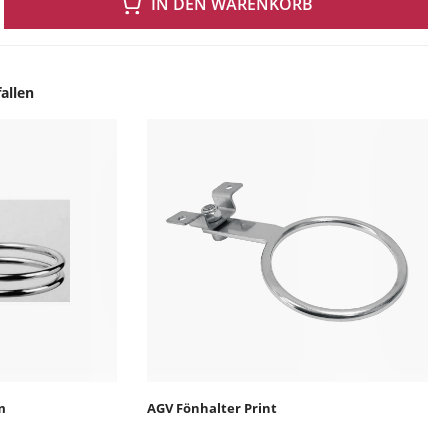
IN DEN WARENKORB
allen
ingen
m
AGV Fönhalter Print