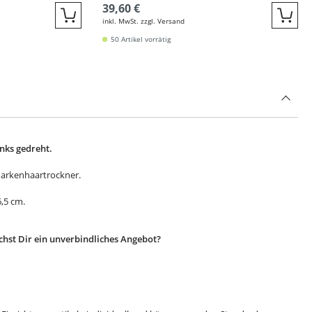
39,60 €
inkl. MwSt. zzgl. Versand
Quickbuy
Quic
50 Artikel vorrätig
inks gedreht.
Markenhaartrockner.
6,5 cm.
hst Dir ein unverbindliches Angebot?