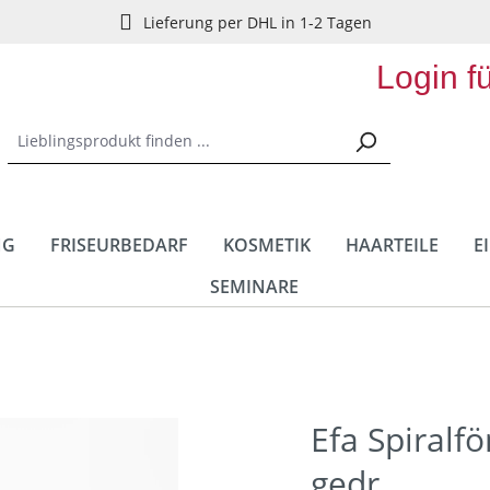
Lieferung per DHL in 1-2 Tagen
Login f
NG
FRISEURBEDARF
KOSMETIK
HAARTEILE
E
SEMINARE
Efa Spiralfö
gedr.