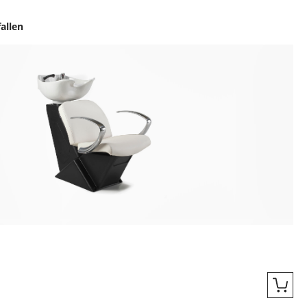
allen
ingen
Quic