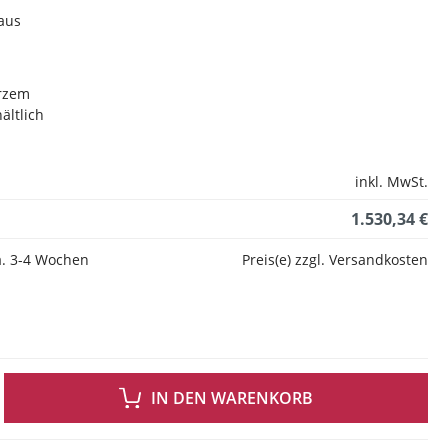
aus
arzem
ältlich
inkl. MwSt.
1.530,34 €
ca. 3-4 Wochen
Preis(e) zzgl. Versandkosten
 GEWÜNSCHTEN WERT EIN ODER BENUTZE DIE SCHALTFLÄCHEN UM DIE ANZAH
IN DEN WARENKORB