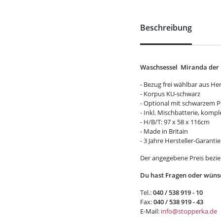
Beschreibung
Waschsessel Miranda der
- Bezug frei wählbar aus Her
- Korpus KU-schwarz
- Optional mit schwarzem P
- Inkl. Mischbatterie, komp
- H/B/T: 97 x 58 x 116cm
- Made in Britain
- 3 Jahre Hersteller-Garantie
Der angegebene Preis bezieh
Du hast Fragen oder wünsc
Tel.:
040 / 538 919 - 10
Fax:
040 / 538 919 - 43
E-Mail:
info@stopperka.de