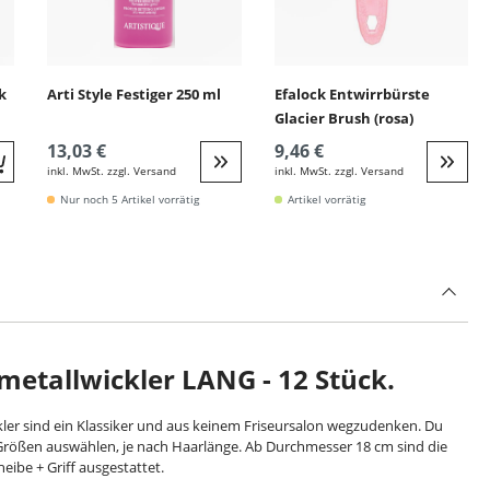
k
Arti Style Festiger 250 ml
Efalock Entwirrbürste
Glacier Brush (rosa)
13,03 €
9,46 €
inkl. MwSt. zzgl. Versand
inkl. MwSt. zzgl. Versand
Quickbuy
Weiter zur Detail
Weite
Nur noch 5 Artikel vorrätig
Artikel vorrätig
etallwickler LANG - 12 Stück.
ler sind ein Klassiker und aus keinem Friseursalon wegzudenken. Du
rößen auswählen, je nach Haarlänge. Ab Durchmesser 18 cm sind die
heibe + Griff ausgestattet.