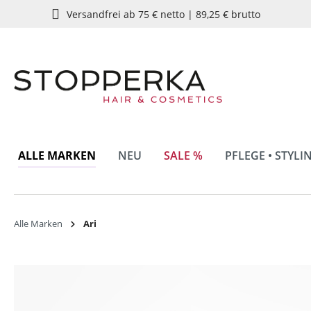
Versandfrei ab 75 € netto | 89,25 € brutto
springen
Zur Hauptnavigation springen
ALLE MARKEN
NEU
SALE %
PFLEGE • STYLI
Alle Marken
Ari
Bildergalerie überspringen