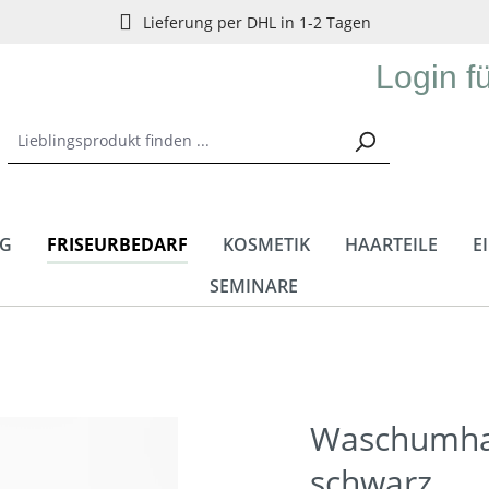
Lieferung per DHL in 1-2 Tagen
Login f
NG
FRISEURBEDARF
KOSMETIK
HAARTEILE
E
SEMINARE
Waschumha
schwarz