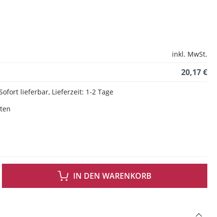
inkl. MwSt.
20,17 €
Sofort lieferbar, Lieferzeit: 1-2 Tage
sten
 GEWÜNSCHTEN WERT EIN ODER BENUTZE DIE SCHALTFLÄCHEN UM DIE ANZAH
IN DEN WARENKORB