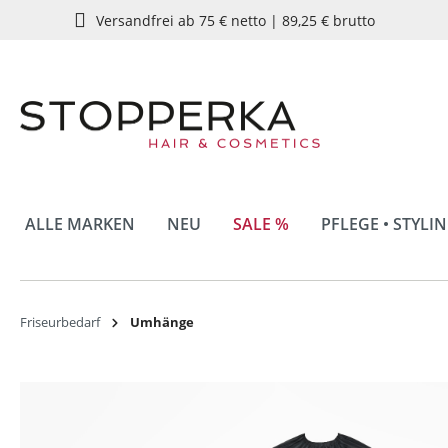
Versandfrei ab 75 € netto | 89,25 € brutto
springen
Zur Hauptnavigation springen
ALLE MARKEN
NEU
SALE %
PFLEGE • STYLI
Friseurbedarf
Umhänge
Bildergalerie überspringen