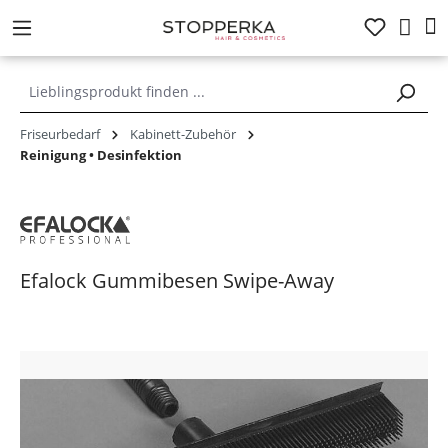
alt springen
Friseurbedarf
Kabinett-Zubehör
Reinigung • Desinfektion
Efalock Gummibesen Swipe-Away
Bildergalerie überspringen