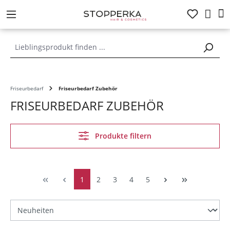
alt springen
Friseurbedarf
Friseurbedarf Zubehör
FRISEURBEDARF ZUBEHÖR
Produkte filtern
1
2
3
4
5