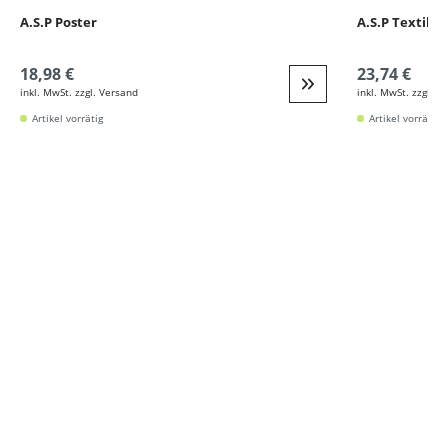
A.S.P Poster
A.S.P Textilb
18,98 €
23,74 €
inkl. MwSt. zzgl. Versand
inkl. MwSt. zzgl. V
Weiter zur Detail
Artikel vorrätig
Artikel vorrätig