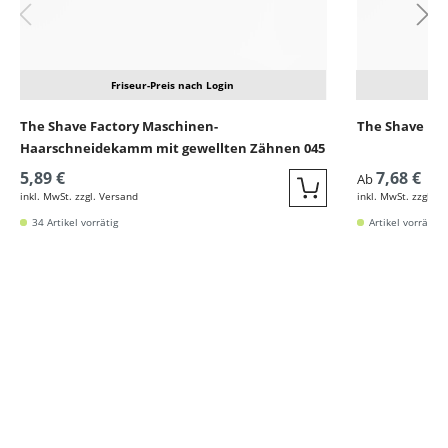
Friseur-Preis nach Login
The Shave Factory Maschinen-
The Shave Fac
Haarschneidekamm mit gewellten Zähnen 045
5,89 €
7,68 €
Ab
inkl. MwSt. zzgl. Versand
inkl. MwSt. zzgl. V
Quickbuy
34 Artikel vorrätig
Artikel vorrätig