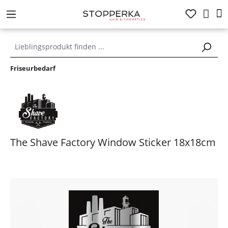
alt springen
Friseurbedarf
The Shave Factory Window Sticker 18x18cm
Bildergalerie überspringen