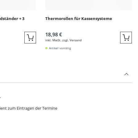
ldständer + 3
Thermorollen für Kassensysteme
18,98 €
inkl. MwSt. zzgl. Versand
Quickbuy
Quic
Artikel vorrätig
.
ient zum Eintragen der Termine