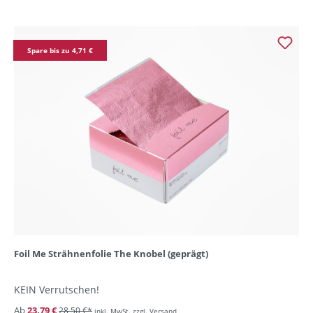
Spare bis zu 4,71 €
Foil Me Strähnenfolie The Knobel (geprägt)
KEIN Verrutschen!
Ab
23,79 €
28,50 €*
inkl. MwSt. zzgl. Versand