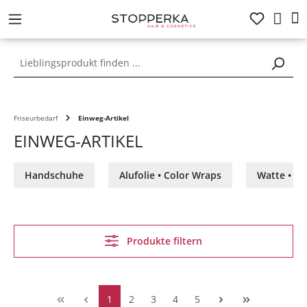
alt springen
Friseurbedarf
Einweg-Artikel
EINWEG-ARTIKEL
Handschuhe
Alufolie • Color Wraps
Watte • Se
Produkte filtern
1
2
3
4
5