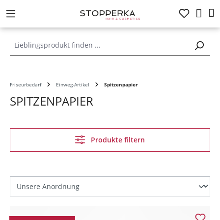
alt springen
Friseurbedarf
Einweg-Artikel
Spitzenpapier
SPITZENPAPIER
Produkte filtern