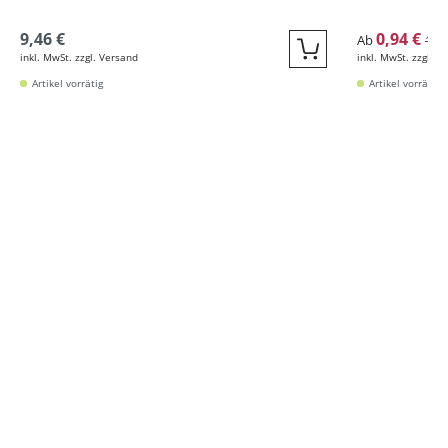
9,46 €
0,94 €
Ab
1,4
inkl. MwSt. zzgl. Versand
inkl. MwSt. zzgl. V
Quickbuy
Artikel vorrätig
Artikel vorrätig