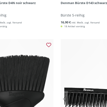
rste D4N noir schwarz
Denman Bürste D143 schwarz
eihig
Bürste 5-reihig
16,90 €
 MwSt. zzgl. Versand
inkl. MwSt. zzgl. Versand
orrätig
18 Artikel vorrätig