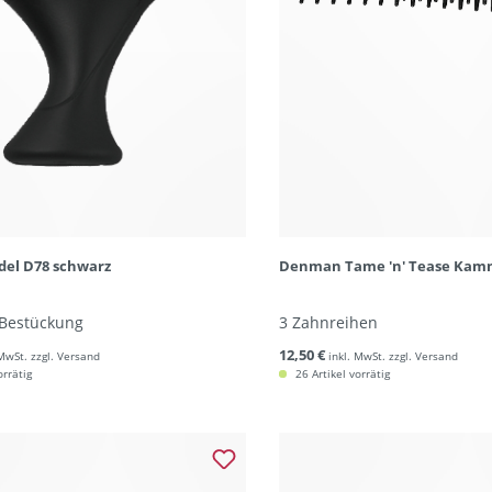
el D78 schwarz
Denman Tame 'n' Tease Kam
-Bestückung
3 Zahnreihen
12,50 €
 MwSt. zzgl. Versand
inkl. MwSt. zzgl. Versand
orrätig
26 Artikel vorrätig