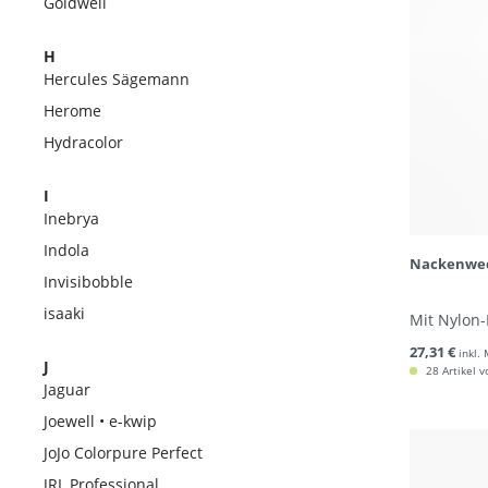
Goldwell
H
Hercules Sägemann
Herome
Hydracolor
I
Inebrya
Indola
Nackenwed
Invisibobble
isaaki
Mit Nylon
27,31 €
inkl.
J
28 Artikel v
Jaguar
Joewell • e-kwip
JoJo Colorpure Perfect
JRL Professional