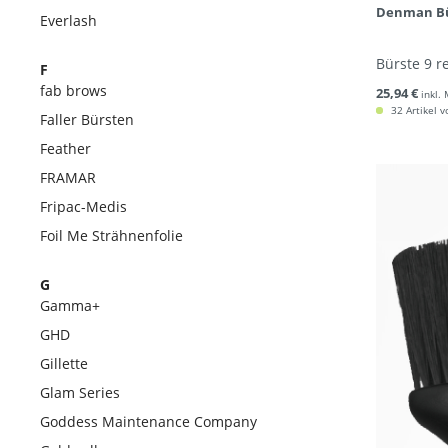
Denman Bü
Everlash
Bürste 9 r
F
fab brows
25,94 €
inkl.
32 Artikel v
Faller Bürsten
Feather
FRAMAR
Fripac-Medis
Foil Me Strähnenfolie
G
Gamma+
GHD
Gillette
Glam Series
Goddess Maintenance Company