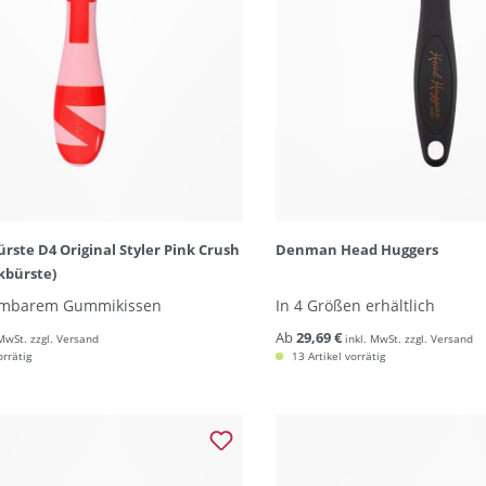
ste D4 Original Styler Pink Crush
Denman Head Huggers
kbürste)
hmbarem Gummikissen
In 4 Größen erhältlich
Ab
29,69 €
 MwSt. zzgl. Versand
inkl. MwSt. zzgl. Versand
orrätig
13 Artikel vorrätig