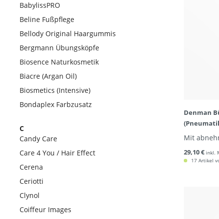
BabylissPRO
Beline Fußpflege
Bellody Original Haargummis
Bergmann Übungsköpfe
Biosence Naturkosmetik
Biacre (Argan Oil)
Biosmetics (Intensive)
Bondaplex Farbzusatz
Denman Bür
(Pneumati
C
Mit abne
Candy Care
29,10 €
Care 4 You / Hair Effect
inkl.
17 Artikel v
Cerena
Ceriotti
Clynol
Coiffeur Images