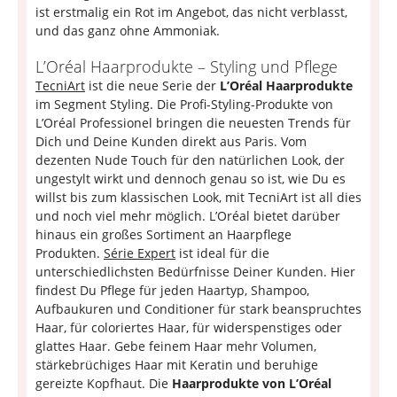
ist erstmalig ein Rot im Angebot, das nicht verblasst,
und das ganz ohne Ammoniak.
L’Oréal Haarprodukte – Styling und Pflege
TecniArt
ist die neue Serie der
L’Oréal Haarprodukte
im Segment Styling. Die Profi-Styling-Produkte von
L’Oréal Professionel bringen die neuesten Trends für
Dich und Deine Kunden direkt aus Paris. Vom
dezenten Nude Touch für den natürlichen Look, der
ungestylt wirkt und dennoch genau so ist, wie Du es
willst bis zum klassischen Look, mit TecniArt ist all dies
und noch viel mehr möglich. L’Oréal bietet darüber
hinaus ein großes Sortiment an Haarpflege
Produkten.
Série Expert
ist ideal für die
unterschiedlichsten Bedürfnisse Deiner Kunden. Hier
findest Du Pflege für jeden Haartyp, Shampoo,
Aufbaukuren und Conditioner für stark beanspruchtes
Haar, für coloriertes Haar, für widerspenstiges oder
glattes Haar. Gebe feinem Haar mehr Volumen,
stärkebrüchiges Haar mit Keratin und beruhige
gereizte Kopfhaut. Die
Haarprodukte von L’Oréal