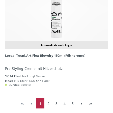
Friseur-Preis nach Login
Loreal Tecni.Art Flex Blowdry 150ml (Föhncreme)
Pre-Styling-Creme mit Hitzeschutz
17,14 €
inkl. MwSt. zzgl. Versand
Inhalt:
0.15 Liter
(114,27 €* / 1 Liter)
36 Artikel vorrätig
1
2
3
4
5