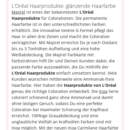
L’Oréal Haarprodukte: glänzende Haarfarbe
Majirel
ist eines der bekanntesten
L’Oréal
Haarprodukte
für Colorationen. Die permanente
Haarfarbe ist in den unterschiedlichsten Farben
erhältlich. Die innovative Ionène G Formel pflegt das
Haar in allen drei Zonen und macht die Coloration
verträglicher. Mit Majirel erreichst Du je nach Oxidant
bis zu 3 Tonhöhen Aufhellung und eine hohe
Weißabdeckung. Die Majirel Farbkarte mit
Farbsträhnen hilft Dir und Deinen Kunden dabei, die
passende Farbe auszuwählen, die Du mithilfe der
L’Oréal Haarprodukte
einfach umsetzen kannst. Viele
Kunden wünschen mittlerweile eine Ammoniak-freie
Haarfarbe. Hier haben die
Haarprodukte von L’Oréal
genau die richtige Coloration entwickelt. Die
Inoa
Serie
coloriert schonend ganz ohne Ammoniak und damit
ohne lästigen Geruch, sodass Du eine perfekte
Coloration bei maximaler Schonung der Kopfhaut
erreichst. 100%ige Grauabdeckung und eine
unglaubliche Vielfalt an kraftvollen Farben sind mit
Inoa möglich. Mit der neuen Inoa Carmilane Haarfarbe