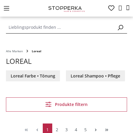
alt springen
Alle Marken
Loreal
LOREAL
Loreal Farbe • Tönung
Loreal Shampoo • Pflege
Produkte filtern
1
2
3
4
5