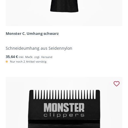
Monster C. Umhang schwarz
Schneideumhang aus Seidennylon
35,64 €
inkl. MwSt. zzgl. Versand
Nur noch 2 Artikel vorrätig