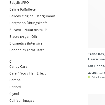
BabylissPRO
Beline Fußpflege
Bellody Original Haargummis
Bergmann Übungsköpfe
Biosence Naturkosmetik
Biacre (Argan Oil)
Biosmetics (Intensive)
Bondaplex Farbzusatz
Trend Desi
Haarschne
C
Mit Handsc
Candy Care
47,48 €
Care 4 You / Hair Effect
inkl.
Artikel vorr
Cerena
Ceriotti
Clynol
Coiffeur Images