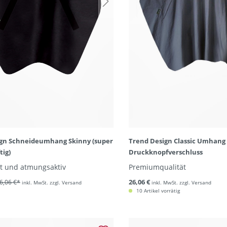
gn Schneideumhang Skinny (super
Trend Design Classic Umhang
tig)
Druckknopfverschluss
cht und atmungsaktiv
Premiumqualität
26,06 €
6,06 €*
inkl. MwSt. zzgl. Versand
inkl. MwSt. zzgl. Versand
10 Artikel vorrätig