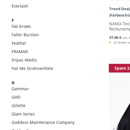
Everlash
Trend Desi
(Färbeschü
F
NANO-Tech
fab brows
fleckunemp
Faller Bürsten
37,96 €
inkl.
Feather
25 Artikel v
FRAMAR
Fripac-Medis
Spare 3
Foil Me Strähnenfolie
G
Gamma+
GHD
Gillette
Glam Series
Goddess Maintenance Company