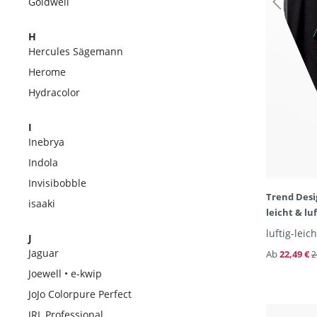
Goldwell
H
Hercules Sägemann
Herome
Hydracolor
I
Inebrya
Indola
Invisibobble
Trend Desi
isaaki
leicht & luf
luftig-lei
J
Jaguar
Ab
22,49 €
2
Joewell • e-kwip
JoJo Colorpure Perfect
JRL Professional