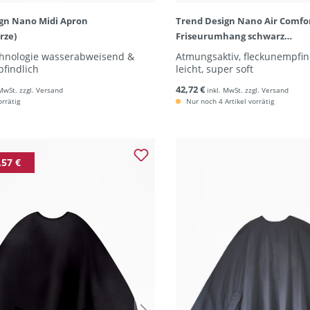
gn Nano Midi Apron
Trend Design Nano Air Comfo
rze)
Friseurumhang schwarz
(Haarschneideumhang mit Ä
nologie wasserabweisend &
Atmungsaktiv, fleckunempfin
findlich
leicht, super soft
42,72 €
 MwSt. zzgl. Versand
inkl. MwSt. zzgl. Versand
orrätig
Nur noch 4 Artikel vorrätig
,57 €