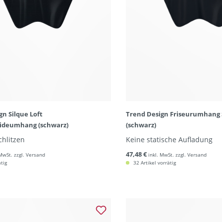
gn Silque Loft
Trend Design Friseurumhang 
ideumhang (schwarz)
(schwarz)
hlitzen
Keine statische Aufladung
47,48 €
 MwSt. zzgl. Versand
inkl. MwSt. zzgl. Versand
ätig
32 Artikel vorrätig