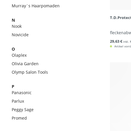
Murray´s Haarpomaden
T.D.Protec
N
Nook
fleckenab
Novicide
29,63 €
inkl.
Artikel vorr
O
Olaplex
Olivia Garden
Olymp Salon Tools
P
Panasonic
Parlux
Peggy Sage
Promed