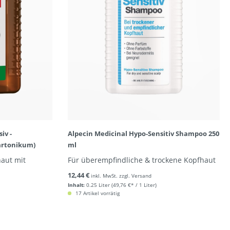
iv -
Alpecin Medicinal Hypo-Sensitiv Shampoo 250
artonikum)
ml
haut mit
Für überempfindliche & trockene Kopfhaut
12,44 €
inkl. MwSt. zzgl. Versand
Inhalt:
0.25 Liter
(49,76 €* / 1 Liter)
17 Artikel vorrätig