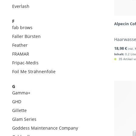
Everlash
F
Alpecin Co
fab brows
Faller Bürsten
Haarwasse
Feather
18,98 €
inkl.
FRAMAR
Inhalt:
0.2 Lite
35 Artikel v
Fripac-Medis
Foil Me Strähnenfolie
G
Gamma+
GHD
Gillette
Glam Series
Goddess Maintenance Company