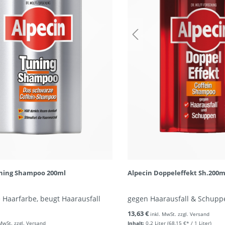
uning Shampoo 200ml
Alpecin Doppeleffekt Sh.200m
ie Haarfarbe, beugt Haarausfall
gegen Haarausfall & Schupp
13,63 €
inkl. MwSt. zzgl. Versand
 MwSt. zzgl. Versand
Inhalt:
0.2 Liter
(68,15 €* / 1 Liter)