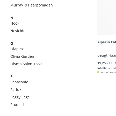
Murray´s Haarpomaden
N
Nook
Novicide
Alpecin Co
O
Olaplex
beugt Haar
Olivia Garden
11,25 €
Olymp Salon Tools
inkl.
Inhalt:
0.25 Li
Artikel vorr
P
Panasonic
Parlux
Peggy Sage
Promed