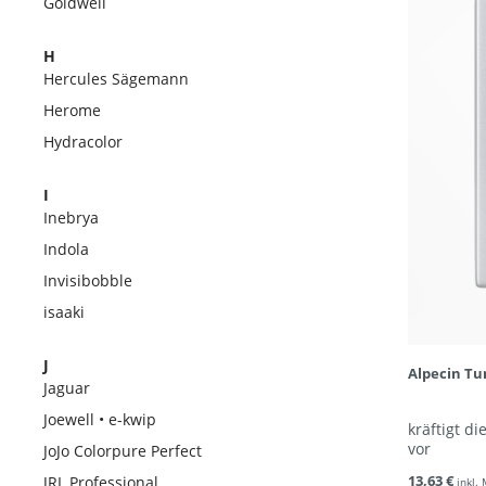
Goldwell
H
Hercules Sägemann
Herome
Hydracolor
I
Inebrya
Indola
Invisibobble
isaaki
J
Alpecin T
Jaguar
Joewell • e-kwip
kräftigt d
vor
JoJo Colorpure Perfect
13,63 €
JRL Professional
inkl.