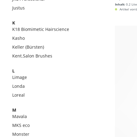
Inhalt:
0.2 Lite
Justus
Artikel vorr
K
K18 Biomimetic Hairscience
Kasho
Keller (Bürsten)
Kent.Salon Brushes
L
Limage
Londa
Loreal
M
Mavala
MKS eco
Monster