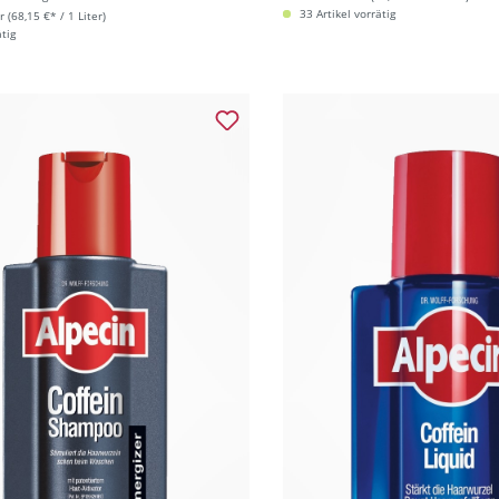
33 Artikel vorrätig
r
(68,15 €* / 1 Liter)
ätig