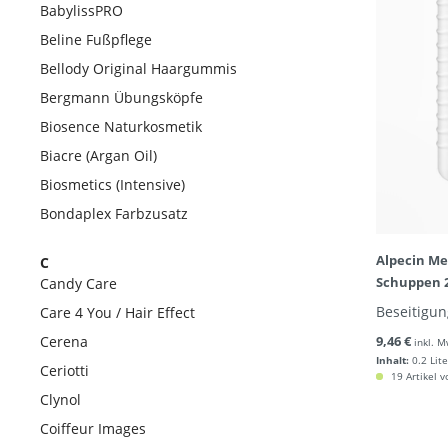
BabylissPRO
Beline Fußpflege
Bellody Original Haargummis
Bergmann Übungsköpfe
Biosence Naturkosmetik
Biacre (Argan Oil)
Biosmetics (Intensive)
Bondaplex Farbzusatz
Alpecin Me
C
Schuppen 
Candy Care
Beseitigun
Care 4 You / Hair Effect
Cerena
9,46 €
inkl. M
Inhalt:
0.2 Lite
Ceriotti
19 Artikel v
Clynol
Coiffeur Images