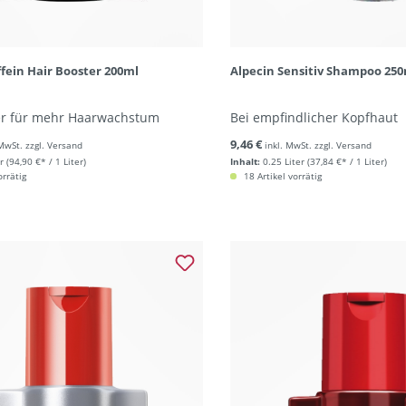
ffein Hair Booster 200ml
Alpecin Sensitiv Shampoo 25
r für mehr Haarwachstum
Bei empfindlicher Kopfhaut
9,46 €
 MwSt. zzgl. Versand
inkl. MwSt. zzgl. Versand
r
(94,90 €* / 1 Liter)
Inhalt:
0.25 Liter
(37,84 €* / 1 Liter)
orrätig
18 Artikel vorrätig