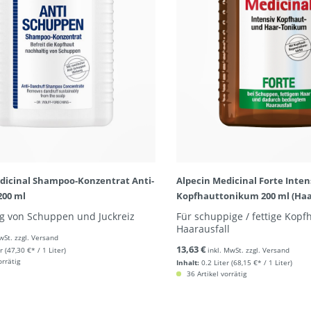
dicinal Shampoo-Konzentrat Anti-
Alpecin Medicinal Forte Intens
200 ml
Kopfhauttonikum 200 ml (Ha
g von Schuppen und Juckreiz
Für schuppige / fettige Kopf
Haarausfall
wSt. zzgl. Versand
13,63 €
r
(47,30 €* / 1 Liter)
inkl. MwSt. zzgl. Versand
orrätig
Inhalt:
0.2 Liter
(68,15 €* / 1 Liter)
36 Artikel vorrätig