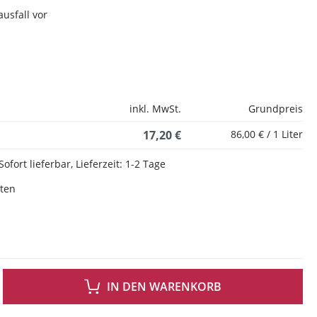
usfall vor
inkl. MwSt.
Grundpreis
17,20 €
86,00 € / 1 Liter
Sofort lieferbar, Lieferzeit: 1-2 Tage
sten
 GEWÜNSCHTEN WERT EIN ODER BENUTZE DIE SCHALTFLÄCHEN UM DIE ANZAH
IN DEN WARENKORB