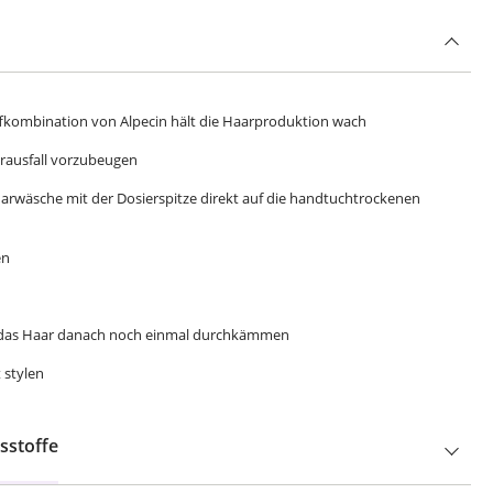
offkombination von Alpecin hält die Haarproduktion wach
aarausfall vorzubeugen
arwäsche mit der Dosierspitze direkt auf die handtuchtrockenen
en
d das Haar danach noch einmal durchkämmen
 stylen
sstoffe