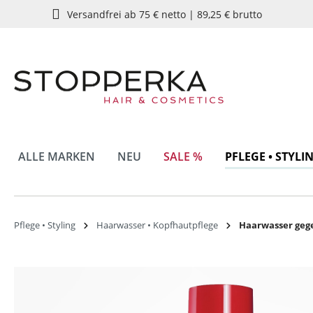
Versandfrei ab 75 € netto | 89,25 € brutto
springen
Zur Hauptnavigation springen
ALLE MARKEN
NEU
SALE %
PFLEGE • STYLI
Pflege • Styling
Haarwasser • Kopfhautpflege
Haarwasser geg
Bildergalerie überspringen