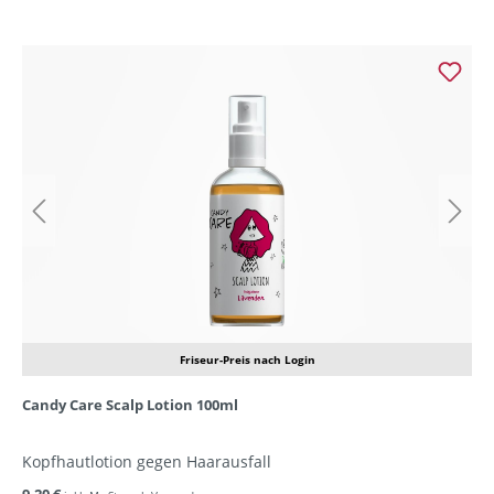
Friseur-Preis nach Login
Candy Care Scalp Lotion 100ml
Kopfhautlotion gegen Haarausfall