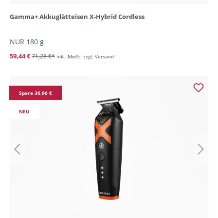
Gamma+ Akkuglätteisen X-Hybrid Cordless
NUR 180 g
59,44 €
71,28 €*
inkl. MwSt. zzgl. Versand
Spare 36,96 €
NEU