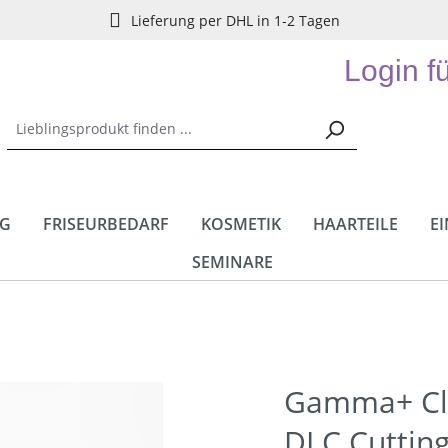
Lieferung per DHL in 1-2 Tagen
Login f
NG
FRISEURBEDARF
KOSMETIK
HAARTEILE
E
SEMINARE
Gamma+ Cli
DLC Cutting