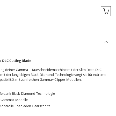
Quic
 DLC Cutting Blade
tung deiner Gamma+ Haarschneidemaschine mit der Slim Deep DLC
 mit der langlebigen Black-Diamond-Technologie sorgt sie für extreme
patibilität mit zahlreichen Gamma+ Clipper-Modellen.
fe dank Black-Diamond-Technologie
he Gamma+ Modelle
Kontrolle über jeden Haarschnitt