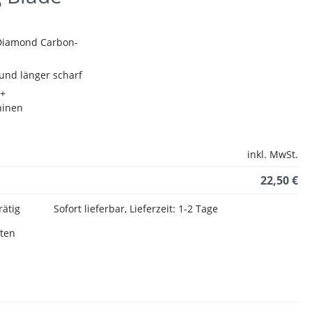
 Diamond Carbon-
i und länger scharf
a+
hinen
inkl. MwSt.
22,50 €
rätig
Sofort lieferbar, Lieferzeit: 1-2 Tage
sten