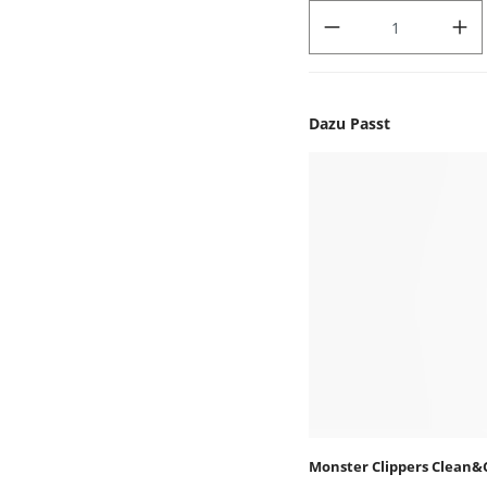
PRODUKT ANZAHL: GIB DEN
Dazu Passt
Produktgalerie überspr
Monster Clippers Clean&