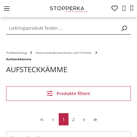
alt springen
Profiwerkzeug
Haarschneidemaschinen und Trimmer
Aufsteckkämme
AUFSTECKKÄMME
Produkte filtern
1
2