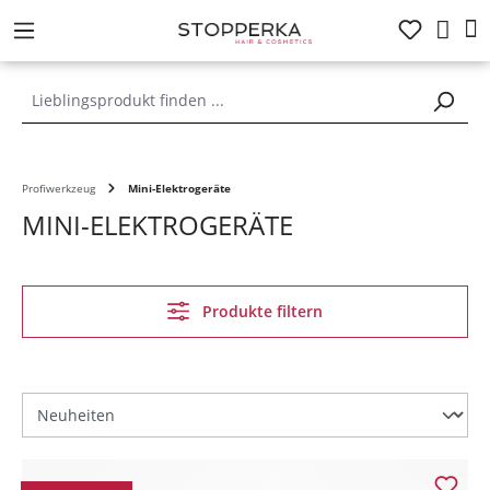
alt springen
Profiwerkzeug
Mini-Elektrogeräte
MINI-ELEKTROGERÄTE
Produkte filtern