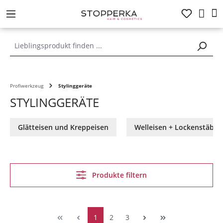
alt springen
Profiwerkzeug
Stylinggeräte
STYLINGGERÄTE
Glätteisen und Kreppeisen
Welleisen + Lockenstäbe
Produkte filtern
1
2
3