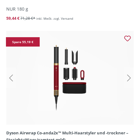
NUR 180 g
59,44 €
71,28 €*
inkl. MwSt. zzgl. Versand
Spare 55,19 €
Dyson Airwrap Co-anda2x™ Multi-Haarstyler und -trockner –
Straight+Wavy (samtrot gold)