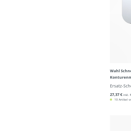
Wahl Schne
Konturenm
Ersatz-Sch
27,37 €
inkl.
10 Artikel v