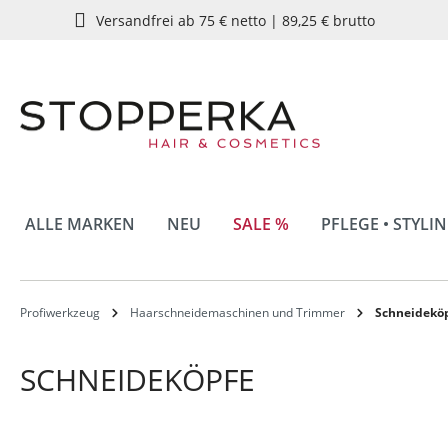
Versandfrei ab 75 € netto | 89,25 € brutto
springen
Zur Hauptnavigation springen
ALLE MARKEN
NEU
SALE %
PFLEGE • STYLI
Profiwerkzeug
Haarschneidemaschinen und Trimmer
Schneidekö
SCHNEIDEKÖPFE