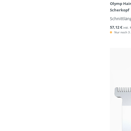
Olymp Hair 
Scherkopf
Schnittläng
57,12 €
inkl.
Nur noch 3 A