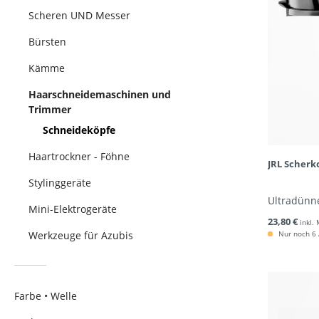
Scheren UND Messer
Bürsten
Kämme
Haarschneidemaschinen und
Trimmer
Schneideköpfe
Haartrockner - Föhne
JRL Scherk
Stylinggeräte
Ultradünne
Mini-Elektrogeräte
23,80 €
inkl.
Werkzeuge für Azubis
Nur noch 6 A
Farbe • Welle