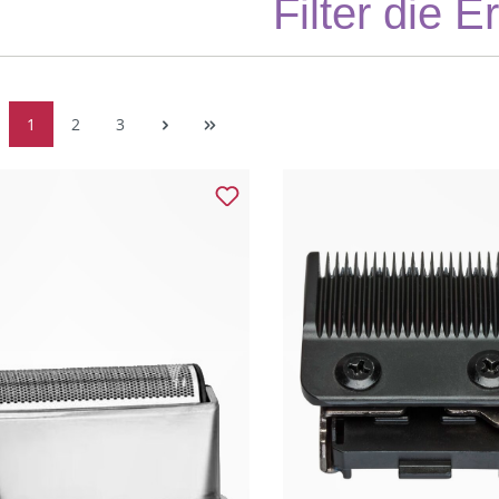
Filter die 
1
2
3